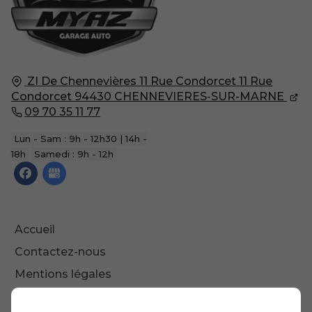
ZI De Chennevières 11 Rue Condorcet
11 Rue
Condorcet
94430
CHENNEVIERES-SUR-MARNE
09 70 35 11 77
Lun - Sam : 9h - 12h30 | 14h -
18h
Samedi : 9h - 12h
Accueil
Contactez-nous
Mentions légales
Plan du site